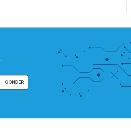
n!
GÖNDER