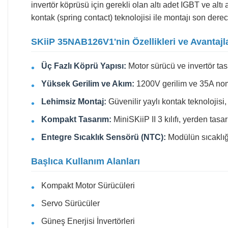
invertör köprüsü için gerekli olan altı adet IGBT ve alt
kontak (spring contact) teknolojisi ile montajı son derec
SKiiP 35NAB126V1'nin Özellikleri ve Avantajla
Üç Fazlı Köprü Yapısı:
Motor sürücü ve invertör tasa
Yüksek Gerilim ve Akım:
1200V gerilim ve 35A nomi
Lehimsiz Montaj:
Güvenilir yaylı kontak teknolojisi, 
Kompakt Tasarım:
MiniSKiiP II 3 kılıfı, yerden tas
Entegre Sıcaklık Sensörü (NTC):
Modülün sıcaklığı
Başlıca Kullanım Alanları
Kompakt Motor Sürücüleri
Servo Sürücüler
Güneş Enerjisi İnvertörleri