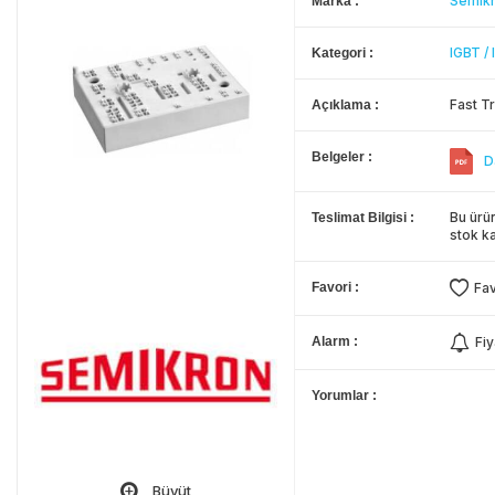
Semik
Marka
IGBT /
Kategori
Fast T
Açıklama
Belgeler
D
Bu ürün
Teslimat Bilgisi
stok ka
Favori
Fav
Alarm
Fiy
Yorumlar
Büyüt