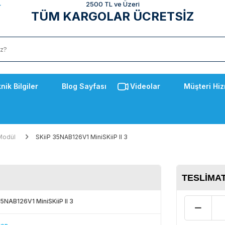
2500 TL ve Üzeri
TÜM KARGOLAR ÜCRETSİZ
nik Bilgiler
Blog Sayfası
Videolar
Müşteri Hiz
Modül
SKiiP 35NAB126V1 MiniSKiiP II 3
TESLIMAT
35NAB126V1 MiniSKiiP II 3