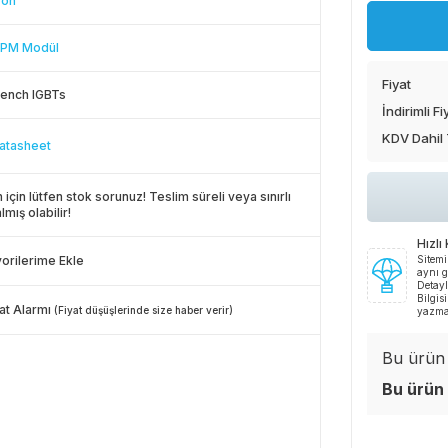
ron
 IPM Modül
Fiyat
rench IGBTs
İndirimli Fi
KDV Dahil
atasheet
 için lütfen stok sorunuz! Teslim süreli veya sınırlı
lmış olabilir!
Hızlı
orilerime Ekle
Sitemi
aynı g
Detayl
Bilgis
at Alarmı
(Fiyat düşüşlerinde size haber verir)
yazma
Bu ürün i
Bu ürün 