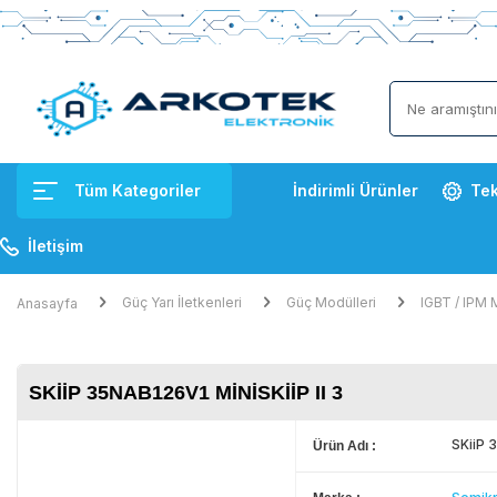
Tüm Kategoriler
İndirimli Ürünler
Tek
İletişim
Güç Yarı İletkenleri
Güç Modülleri
IGBT / IPM 
Anasayfa
SKIIP 35NAB126V1 MINISKIIP II 3
SKiiP 
Ürün Adı