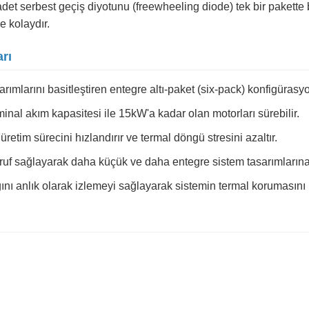
ı adet serbest geçiş diyotunu (freewheeling diode) tek bir pakette
e kolaydır.
rı
rımlarını basitleştiren entegre altı-paket (six-pack) konfigürasy
nal akım kapasitesi ile 15kW'a kadar olan motorları sürebilir.
üretim sürecini hızlandırır ve termal döngü stresini azaltır.
arruf sağlayarak daha küçük ve daha entegre sistem tasarımlarına
nı anlık olarak izlemeyi sağlayarak sistemin termal korumasını ko