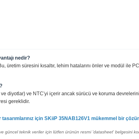
vantajı nedir?
 Bu, üretim süresini kısaltır, lehim hatalarını önler ve modül il
r?
ve diyotlar) ve NTC'yi içerir ancak sürücü ve koruma devreleri
resi gereklidir.
tör tasarımlarınız için SKiiP 35NAB126V1 mükemmel bir çözü
e güncel teknik veriler için lütfen ürünün resmi 'datasheet' belgesini kon