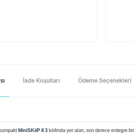
sı
İade Koşulları
Ödeme Seçenekleri
, kompakt
MiniSKiiP II 3
kılıfında yer alan, son derece entegre bi