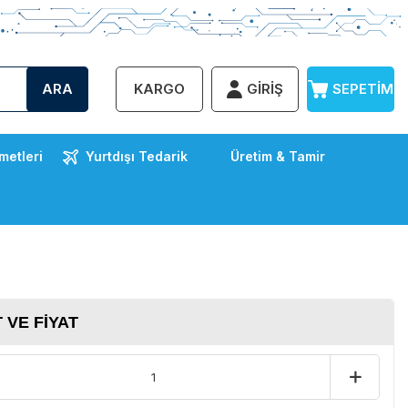
ARA
KARGO
GIRIŞ
SEPETIM
metleri
Yurtdışı Tedarik
Üretim & Tamir
 VE FIYAT