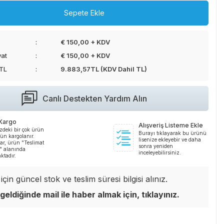
Sepete Ekle
€ 150,00 + KDV
yat
€ 150,00 + KDV
 TL
9.883,57
TL (KDV Dahil TL)
Canlı Destekten Yardım Alın
 Kargo
Alışveriş Listeme Ekle
zdeki bir çok ürün
Burayı tıklayarak bu ürünü
ün kargolanır.
lisenize ekleyebir ve daha
ar, ürün "Teslimat
sonra yeniden
i" alanında
inceleyebilirsiniz.
ktadır.
çin güncel stok ve teslim süresi bilgisi alınız.
geldiğinde mail ile haber almak için, tıklayınız.