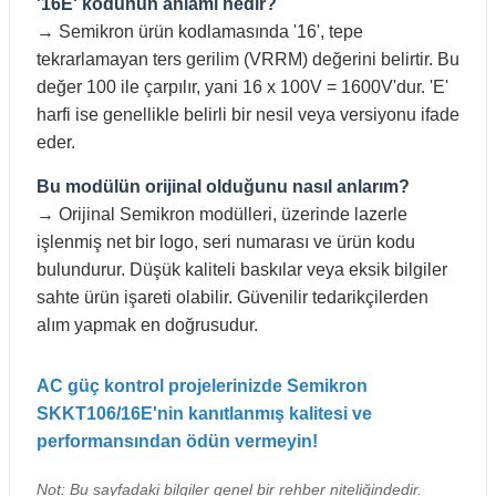
'16E' kodunun anlamı nedir?
→ Semikron ürün kodlamasında '16', tepe
tekrarlamayan ters gerilim (VRRM) değerini belirtir. Bu
değer 100 ile çarpılır, yani 16 x 100V = 1600V'dur. 'E'
harfi ise genellikle belirli bir nesil veya versiyonu ifade
eder.
Bu modülün orijinal olduğunu nasıl anlarım?
→ Orijinal Semikron modülleri, üzerinde lazerle
işlenmiş net bir logo, seri numarası ve ürün kodu
bulundurur. Düşük kaliteli baskılar veya eksik bilgiler
sahte ürün işareti olabilir. Güvenilir tedarikçilerden
alım yapmak en doğrusudur.
AC güç kontrol projelerinizde Semikron
SKKT106/16E'nin kanıtlanmış kalitesi ve
performansından ödün vermeyin!
Not: Bu sayfadaki bilgiler genel bir rehber niteliğindedir.