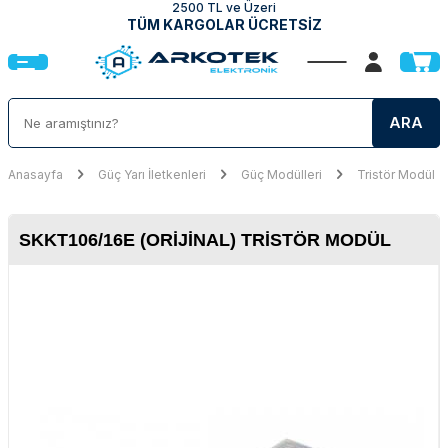
2500 TL ve Üzeri
TÜM KARGOLAR ÜCRETSİZ
ARA
Anasayfa
Güç Yarı İletkenleri
Güç Modülleri
Tristör Modül
SKKT106/16E (ORIJINAL) TRISTÖR MODÜL