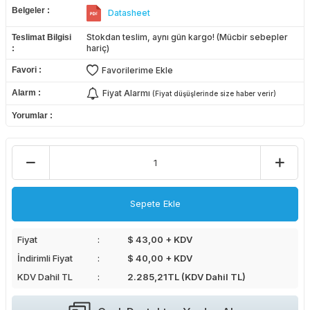
Belgeler
Datasheet
Stokdan teslim, aynı gün kargo! (Mücbir sebepler
Teslimat Bilgisi
hariç)
Favori
Favorilerime Ekle
Alarm
Fiyat Alarmı
(Fiyat düşüşlerinde size haber verir)
Yorumlar
Sepete Ekle
Fiyat
$ 43,00 + KDV
İndirimli Fiyat
$ 40,00 + KDV
KDV Dahil TL
2.285,21
TL (KDV Dahil TL)