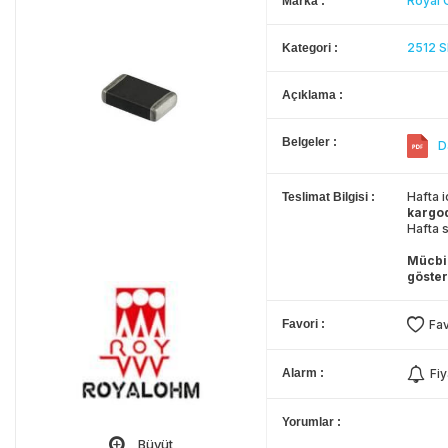
Royal
Marka
2512 S
Kategori
Açıklama
Belgeler
D
Hafta i
Teslimat Bilgisi
kargo
Hafta s
Mücbir
göster
Favori
Fav
Alarm
Fiy
Yorumlar
Büyüt