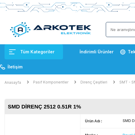
Tüm Kategoriler
İndirimli Ürünler
Tek
İletişim
Pasif Komponentler
Direnç Çeşitleri
SMT - S
Anasayfa
SMD DIRENÇ 2512 0.51R 1%
SMD Di
Ürün Adı