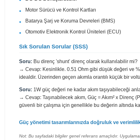
Motor Sürücü ve Kontrol Kartları
Batarya Şarj ve Koruma Devreleri (BMS)
Otomotiv Elektronik Kontrol Üniteleri (ECU)
Sık Sorulan Sorular (SSS)
Soru:
Bu direnç 'shunt' direnç olarak kullanılabilir mi?
→ Cevap: Kesinlikle. 0.51 Ohm gibi düşük değeri ve %1 h
idealdir. Üzerinden geçen akımla orantılı küçük bir volta
Soru:
1W güç değeri ne kadar akım taşıyabileceği anl
→ Cevap: Taşınabilecek akım, Güç = Akım² x Direnç (P=
güvenli bir çalışma için genellikle bu değerin altında ka
Güç yönetimi tasarımlarınızda doğruluk ve verimlili
Not: Bu sayfadaki bilgiler genel referans amaçlıdır. Uygulaman