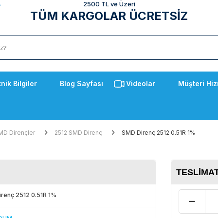
2500 TL ve Üzeri
TÜM KARGOLAR ÜCRETSİZ
nik Bilgiler
Blog Sayfası
Videolar
Müşteri Hiz
MD Dirençler
2512 SMD Direnç
SMD Direnç 2512 0.51R 1%
TESLIMAT
renç 2512 0.51R 1%