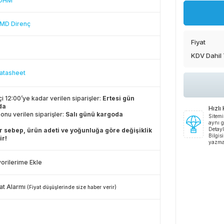
 OHM
MD Direnç
Fiyat
KDV Dahil
atasheet
çi 12:00’ye kadar verilen siparişler:
Ertesi gün
da
Hızlı
onu verilen siparişler:
Salı günü kargoda
Sitemi
aynı g
Detayl
 sebep, ürün adeti ve yoğunluğa göre değişiklik
Bilgis
ir!
yazma
orilerime Ekle
at Alarmı
(Fiyat düşüşlerinde size haber verir)