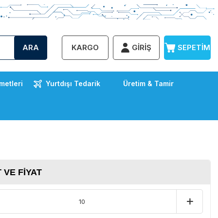
ARA
KARGO
GIRIŞ
SEPETIM
metleri
Yurtdışı Tedarik
Üretim & Tamir
 VE FIYAT