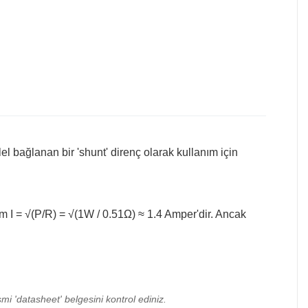
l bağlanan bir 'shunt' direnç olarak kullanım için
 I = √(P/R) = √(1W / 0.51Ω) ≈ 1.4 Amper'dir. Ancak
mi 'datasheet' belgesini kontrol ediniz.