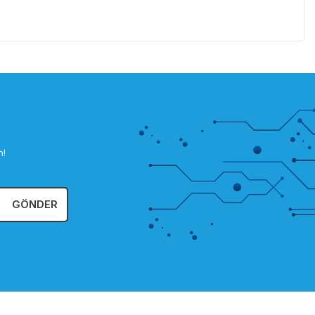
n!
GÖNDER