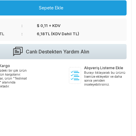
Sepete Ekle
$ 0,11 + KDV
 TL
6,18
TL (KDV Dahil TL)
Canlı Destekten Yardım Alın
 Kargo
Alışveriş Listeme Ekle
zdeki bir çok ürün
Burayı tıklayarak bu ürünü
ün kargolanır.
lisenize ekleyebir ve daha
ar, ürün "Teslimat
sonra yeniden
i" alanında
inceleyebilirsiniz.
ktadır.