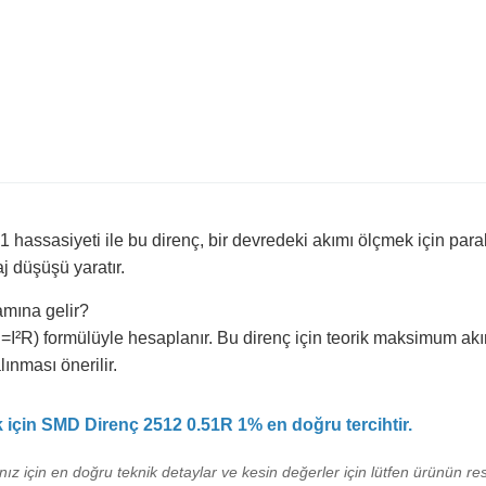
assasiyeti ile bu direnç, bir devredeki akımı ölçmek için parale
j düşüşü yaratır.
amına gelir?
I²R) formülüyle hesaplanır. Bu direnç için teorik maksimum akım
lınması önerilir.
k için SMD Direnç 2512 0.51R 1% en doğru tercihtir.
ız için en doğru teknik detaylar ve kesin değerler için lütfen ürünün res