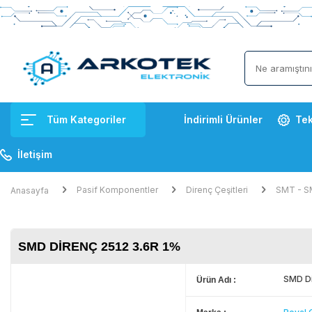
Tüm Kategoriler
İndirimli Ürünler
Tek
İletişim
Pasif Komponentler
Direnç Çeşitleri
SMT - S
Anasayfa
SMD DIRENÇ 2512 3.6R 1%
SMD Di
Ürün Adı