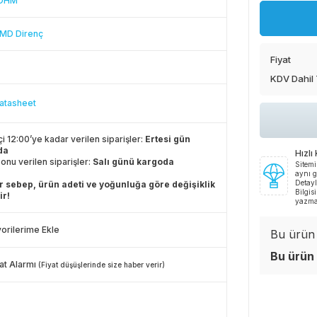
 OHM
MD Direnç
Fiyat
KDV Dahil
atasheet
çi 12:00’ye kadar verilen siparişler:
Ertesi gün
da
Hızlı
onu verilen siparişler:
Salı günü kargoda
Sitemi
aynı g
Detayl
 sebep, ürün adeti ve yoğunluğa göre değişiklik
Bilgis
ir!
yazma
orilerime Ekle
Bu ürün i
Bu ürün 
at Alarmı
(Fiyat düşüşlerinde size haber verir)