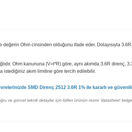
r ve değerin Ohm cinsinden olduğunu ifade eder. Dolayısıyla 3.6R
ğlıdır. Ohm kanununa (V=I*R) göre, aynı akımda 3.6R direnç, 3.
istediğiniz akım limitine göre tercih edilebilir.
elerinizde SMD Direnç 2512 3.6R 1% ile kararlı ve güvenilir
oğru ve güncel teknik detaylar için lütfen ürünün resmi 'datasheet' belges