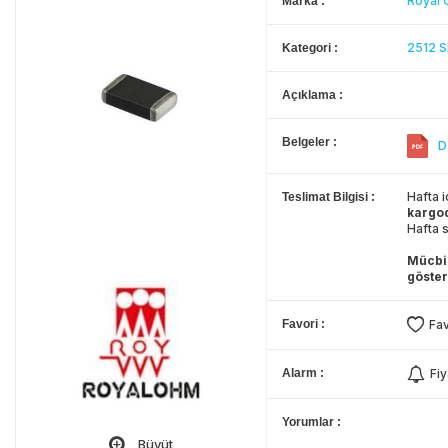
Royal
Marka
2512 S
Kategori
Açıklama
Belgeler
D
Hafta i
Teslimat Bilgisi
kargo
Hafta s
Mücbir
göster
Favori
Fav
Alarm
Fiy
Yorumlar
Büyüt