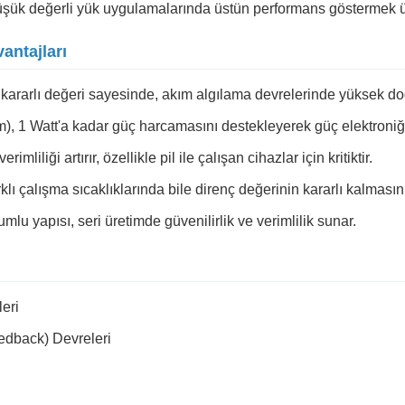
şük değerli yük uygulamalarında üstün performans göstermek üz
antajları
kararlı değeri sayesinde, akım algılama devrelerinde yüksek do
), 1 Watt'a kadar güç harcamasını destekleyerek güç elektroniği 
liliği artırır, özellikle pil ile çalışan cihazlar için kritiktir.
lı çalışma sıcaklıklarında bile direnç değerinin kararlı kalmasını
lu yapısı, seri üretimde güvenilirlik ve verimlilik sunar.
eri
dback) Devreleri