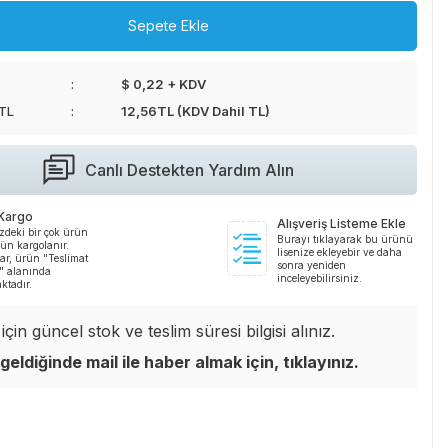
Sepete Ekle
$ 0,22 + KDV
 TL
12,56
TL (KDV Dahil TL)
Canlı Destekten Yardım Alın
 Kargo
Alışveriş Listeme Ekle
zdeki bir çok ürün
Burayı tıklayarak bu ürünü
ün kargolanır.
lisenize ekleyebir ve daha
ar, ürün "Teslimat
sonra yeniden
i" alanında
inceleyebilirsiniz.
ktadır.
çin güncel stok ve teslim süresi bilgisi alınız.
geldiğinde mail ile haber almak için, tıklayınız.