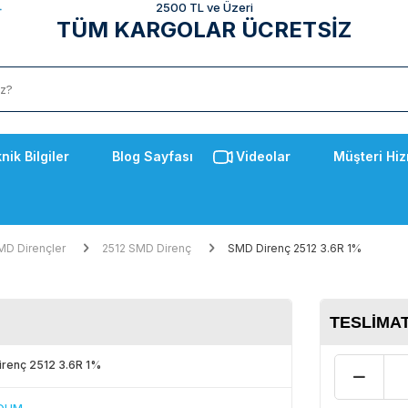
2500 TL ve Üzeri
TÜM KARGOLAR ÜCRETSİZ
nik Bilgiler
Blog Sayfası
Videolar
Müşteri Hiz
MD Dirençler
2512 SMD Direnç
SMD Direnç 2512 3.6R 1%
TESLIMAT
renç 2512 3.6R 1%