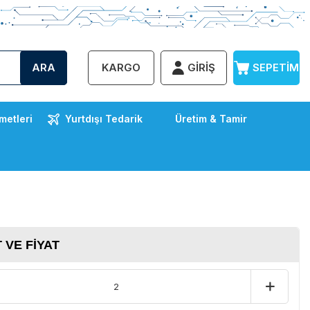
ARA
KARGO
GIRIŞ
SEPETIM
metleri
Yurtdışı Tedarik
Üretim & Tamir
 VE FIYAT