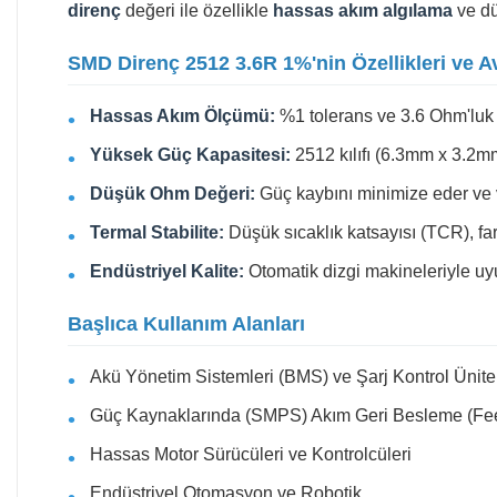
direnç
değeri ile özellikle
hassas akım algılama
ve dü
SMD Direnç 2512 3.6R 1%'nin Özellikleri ve Av
Hassas Akım Ölçümü:
%1 tolerans ve 3.6 Ohm'luk 
Yüksek Güç Kapasitesi:
2512 kılıfı (6.3mm x 3.2mm
Düşük Ohm Değeri:
Güç kaybını minimize eder ve verim
Termal Stabilite:
Düşük sıcaklık katsayısı (TCR), fark
Endüstriyel Kalite:
Otomatik dizgi makineleriyle uyum
Başlıca Kullanım Alanları
Akü Yönetim Sistemleri (BMS) ve Şarj Kontrol Ünitel
Güç Kaynaklarında (SMPS) Akım Geri Besleme (Fee
Hassas Motor Sürücüleri ve Kontrolcüleri
Endüstriyel Otomasyon ve Robotik