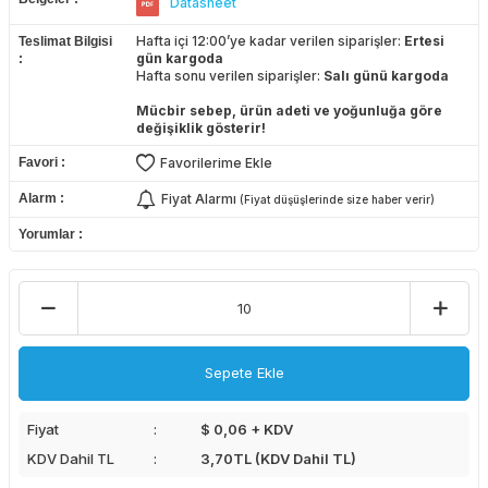
Datasheet
Hafta içi 12:00’ye kadar verilen siparişler:
Ertesi
Teslimat Bilgisi
gün kargoda
Hafta sonu verilen siparişler:
Salı günü kargoda
Mücbir sebep, ürün adeti ve yoğunluğa göre
değişiklik gösterir!
Favori
Favorilerime Ekle
Alarm
Fiyat Alarmı
(Fiyat düşüşlerinde size haber verir)
Yorumlar
Sepete Ekle
Fiyat
$ 0,06 + KDV
KDV Dahil TL
3,70
TL (KDV Dahil TL)