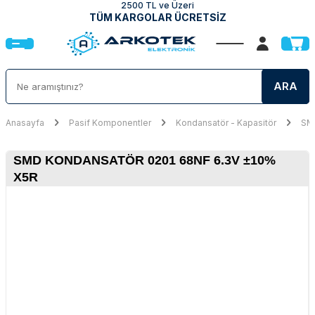
2500 TL ve Üzeri
TÜM KARGOLAR ÜCRETSİZ
ARA
Anasayfa
Pasif Komponentler
Kondansatör - Kapasitör
SMD
SMD KONDANSATÖR 0201 68NF 6.3V ±10%
X5R