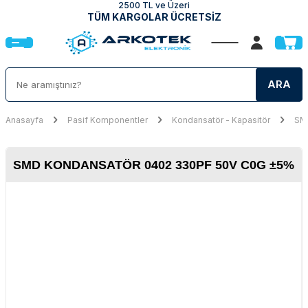
2500 TL ve Üzeri
TÜM KARGOLAR ÜCRETSİZ
ARA
Anasayfa
Pasif Komponentler
Kondansatör - Kapasitör
SMD
SMD KONDANSATÖR 0402 330PF 50V C0G ±5%