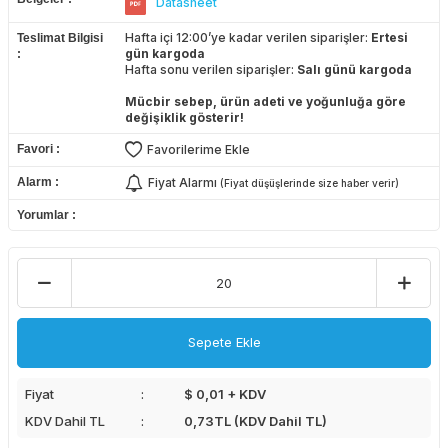
Datasheet
Hafta içi 12:00’ye kadar verilen siparişler:
Ertesi
Teslimat Bilgisi
gün kargoda
Hafta sonu verilen siparişler:
Salı günü kargoda
Mücbir sebep, ürün adeti ve yoğunluğa göre
değişiklik gösterir!
Favori
Favorilerime Ekle
Alarm
Fiyat Alarmı
(Fiyat düşüşlerinde size haber verir)
Yorumlar
Sepete Ekle
Fiyat
$ 0,01 + KDV
KDV Dahil TL
0,73
TL (KDV Dahil TL)