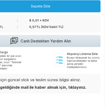
Sepete Ekle
$ 0,01 + KDV
 TL
0,57
TL (KDV Dahil TL)
Canlı Destekten Yardım Alın
 Kargo
Alışveriş Listeme Ekle
zdeki bir çok ürün
Burayı tıklayarak bu ürünü
ün kargolanır.
lisenize ekleyebir ve daha
ar, ürün "Teslimat
sonra yeniden
i" alanında
inceleyebilirsiniz.
ktadır.
çin güncel stok ve teslim süresi bilgisi alınız.
geldiğinde mail ile haber almak için, tıklayınız.