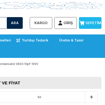
ARA
KARGO
GIRIŞ
SEPETIM
metleri
Yurtdışı Tedarik
Üretim & Tamir
ndansatör 0603 10pF 100V
 VE FIYAT