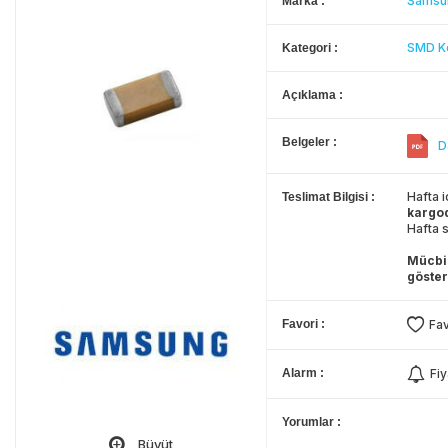
Samsu
Marka
SMD Ko
Kategori
Açıklama
Belgeler
D
Hafta i
Teslimat Bilgisi
kargo
Hafta s
Mücbir
göster
Favori
Fav
Alarm
Fiy
Yorumlar
Büyüt