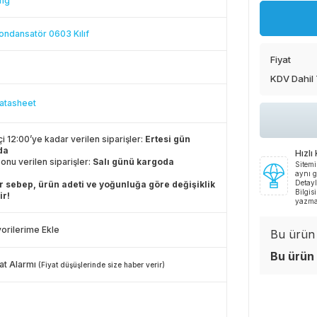
ng
ndansatör 0603 Kılıf
Fiyat
KDV Dahil
atasheet
çi 12:00’ye kadar verilen siparişler:
Ertesi gün
da
Hızlı
onu verilen siparişler:
Salı günü kargoda
Sitemi
aynı g
Detayl
 sebep, ürün adeti ve yoğunluğa göre değişiklik
Bilgis
ir!
yazma
orilerime Ekle
Bu ürün i
Bu ürün 
at Alarmı
(Fiyat düşüşlerinde size haber verir)