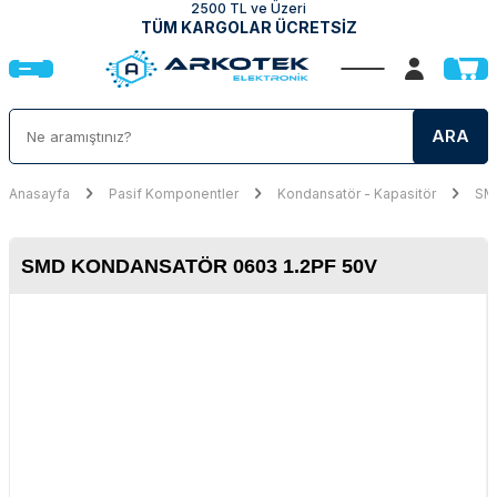
2500 TL ve Üzeri
TÜM KARGOLAR ÜCRETSİZ
ARA
Anasayfa
Pasif Komponentler
Kondansatör - Kapasitör
SMD
SMD KONDANSATÖR 0603 1.2PF 50V