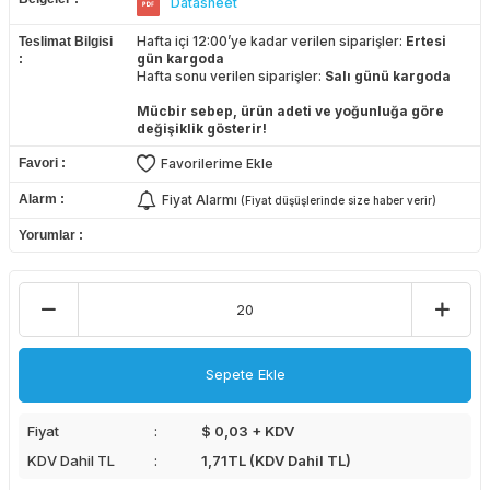
Datasheet
Hafta içi 12:00’ye kadar verilen siparişler:
Ertesi
Teslimat Bilgisi
gün kargoda
Hafta sonu verilen siparişler:
Salı günü kargoda
Mücbir sebep, ürün adeti ve yoğunluğa göre
değişiklik gösterir!
Favori
Favorilerime Ekle
Alarm
Fiyat Alarmı
(Fiyat düşüşlerinde size haber verir)
Yorumlar
Sepete Ekle
Fiyat
$ 0,03 + KDV
KDV Dahil TL
1,71
TL (KDV Dahil TL)