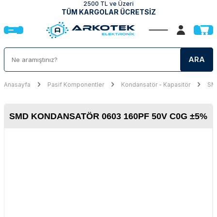
2500 TL ve Üzeri
TÜM KARGOLAR ÜCRETSİZ
ARA
Anasayfa
Pasif Komponentler
Kondansatör - Kapasitör
SMD
SMD KONDANSATÖR 0603 160PF 50V C0G ±5%