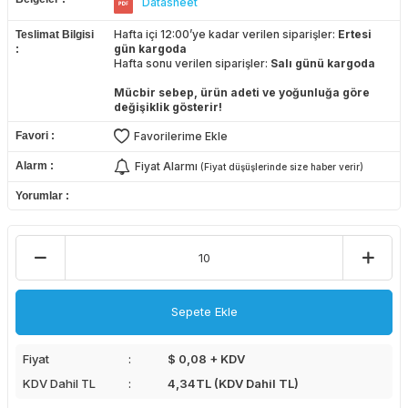
Datasheet
Hafta içi 12:00’ye kadar verilen siparişler:
Ertesi
Teslimat Bilgisi
gün kargoda
Hafta sonu verilen siparişler:
Salı günü kargoda
Mücbir sebep, ürün adeti ve yoğunluğa göre
değişiklik gösterir!
Favori
Favorilerime Ekle
Alarm
Fiyat Alarmı
(Fiyat düşüşlerinde size haber verir)
Yorumlar
Sepete Ekle
Fiyat
$ 0,08 + KDV
KDV Dahil TL
4,34
TL (KDV Dahil TL)