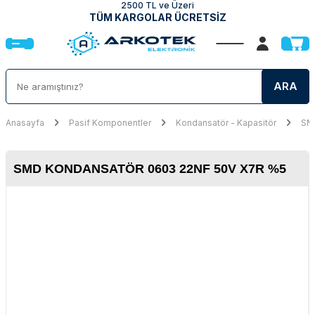
2500 TL ve Üzeri
TÜM KARGOLAR ÜCRETSİZ
ARA
Anasayfa
Pasif Komponentler
Kondansatör - Kapasitör
SMD
SMD KONDANSATÖR 0603 22NF 50V X7R %5