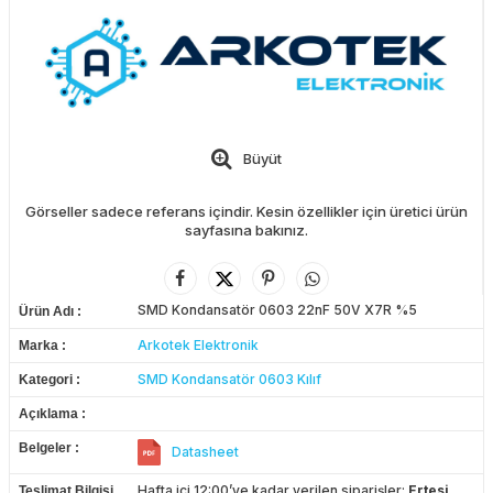
Büyüt
Görseller sadece referans içindir. Kesin özellikler için üretici ürün
sayfasına bakınız.
SMD Kondansatör 0603 22nF 50V X7R %5
Ürün Adı
Arkotek Elektronik
Marka
SMD Kondansatör 0603 Kılıf
Kategori
Açıklama
Belgeler
Datasheet
Hafta içi 12:00’ye kadar verilen siparişler:
Ertesi
Teslimat Bilgisi