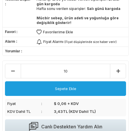
gün kargoda
Hafta sonu verilen siparişler:
Salı günü kargoda
Mücbir sebep, ürün adeti ve yoğunluğa göre
değişiklik gösterir!
Favori
Favorilerime Ekle
Alarm
Fiyat Alarmı
(Fiyat düşüşlerinde size haber verir)
Yorumlar
Sepete Ekle
Fiyat
$ 0,06 + KDV
KDV Dahil TL
3,43
TL (KDV Dahil TL)
Canlı Destekten Yardım Alın