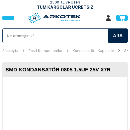
2500 TL ve Üzeri
TÜM KARGOLAR ÜCRETSİZ
ARA
Anasayfa
Pasif Komponentler
Kondansatör - Kapasitör
SMD
SMD KONDANSATÖR 0805 1.5UF 25V X7R