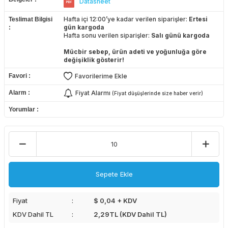
Datasheet
Hafta içi 12:00’ye kadar verilen siparişler:
Ertesi
Teslimat Bilgisi
gün kargoda
Hafta sonu verilen siparişler:
Salı günü kargoda
Mücbir sebep, ürün adeti ve yoğunluğa göre
değişiklik gösterir!
Favori
Favorilerime Ekle
Alarm
Fiyat Alarmı
(Fiyat düşüşlerinde size haber verir)
Yorumlar
Sepete Ekle
Fiyat
$ 0,04 + KDV
KDV Dahil TL
2,29
TL (KDV Dahil TL)