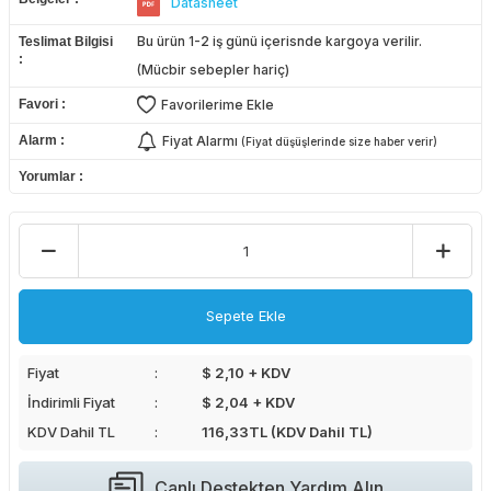
Datasheet
Bu ürün 1-2 iş günü içerisnde kargoya verilir.
Teslimat Bilgisi
(Mücbir sebepler hariç)
Favori
Favorilerime Ekle
Alarm
Fiyat Alarmı
(Fiyat düşüşlerinde size haber verir)
Yorumlar
Sepete Ekle
Fiyat
$ 2,10 + KDV
İndirimli Fiyat
$ 2,04 + KDV
KDV Dahil TL
116,33
TL (KDV Dahil TL)
Canlı Destekten Yardım Alın