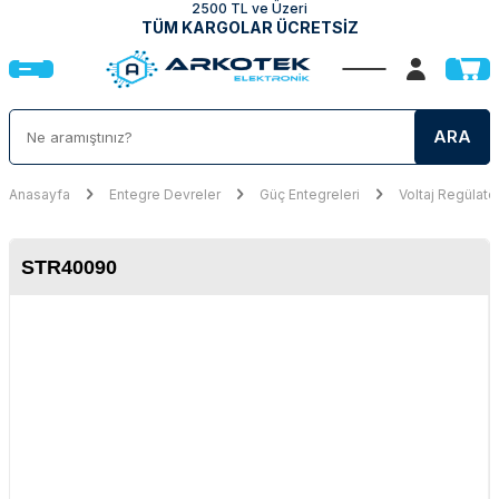
2500 TL ve Üzeri
TÜM KARGOLAR ÜCRETSİZ
ARA
Anasayfa
Entegre Devreler
Güç Entegreleri
Voltaj Regülatö
STR40090