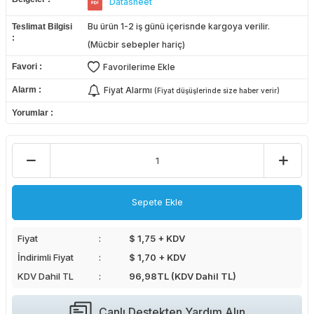
Datasheet
Bu ürün 1-2 iş günü içerisnde kargoya verilir.
Teslimat Bilgisi
(Mücbir sebepler hariç)
Favori
Favorilerime Ekle
Alarm
Fiyat Alarmı
(Fiyat düşüşlerinde size haber verir)
Yorumlar
Sepete Ekle
Fiyat
$ 1,75 + KDV
İndirimli Fiyat
$ 1,70 + KDV
KDV Dahil TL
96,98
TL (KDV Dahil TL)
Canlı Destekten Yardım Alın