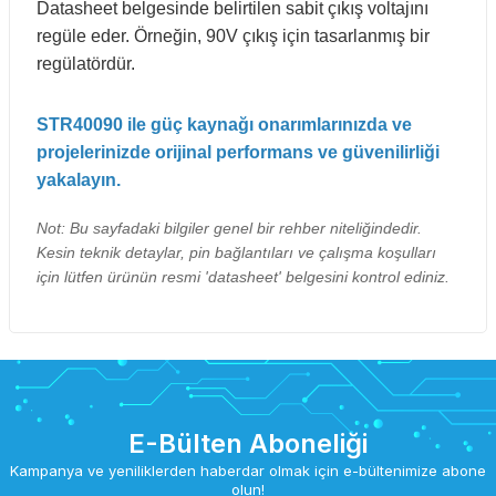
Datasheet belgesinde belirtilen sabit çıkış voltajını
regüle eder. Örneğin, 90V çıkış için tasarlanmış bir
regülatördür.
STR40090 ile güç kaynağı onarımlarınızda ve
projelerinizde orijinal performans ve güvenilirliği
yakalayın.
Not: Bu sayfadaki bilgiler genel bir rehber niteliğindedir.
Kesin teknik detaylar, pin bağlantıları ve çalışma koşulları
için lütfen ürünün resmi 'datasheet' belgesini kontrol ediniz.
E-Bülten Aboneliği
Kampanya ve yeniliklerden haberdar olmak için e-bültenimize abone
olun!