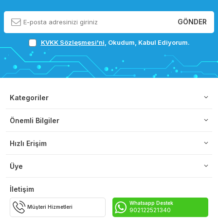
GÖNDER
KVKK Sözleşmesi'ni
, Okudum, Kabul Ediyorum.
Kategoriler
Önemli Bilgiler
Hızlı Erişim
Üye
İletişim
Whatsapp Destek
Müşteri Hizmetleri
902122521340