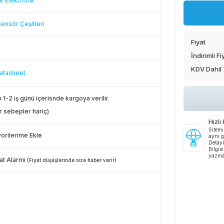
k Elektronik
Sensör Çeşitleri
Fiyat
İndirimli Fi
KDV Dahil
atasheet
 1-2 iş günü içerisnde kargoya verilir.
r sebepler hariç)
Hızlı
Sitemi
orilerime Ekle
aynı g
Detayl
Bilgis
yazma
at Alarmı
(Fiyat düşüşlerinde size haber verir)