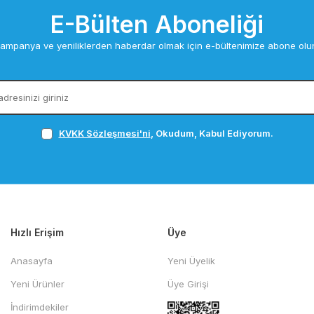
E-Bülten Aboneliği
ampanya ve yeniliklerden haberdar olmak için e-bültenimize abone olu
KVKK Sözleşmesi'ni
, Okudum, Kabul Ediyorum.
Hızlı Erişim
Üye
Anasayfa
Yeni Üyelik
Yeni Ürünler
Üye Girişi
İndirimdekiler