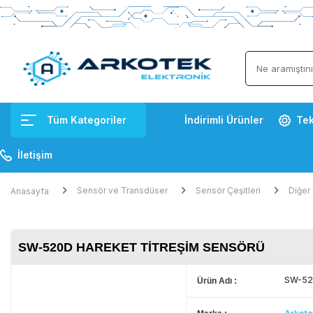
Tüm Kategoriler
İndirimli Ürünler
Tek
İletişim
Sensör ve Transdüser
Sensör Çeşitleri
Diğer 
Anasayfa
SW-520D HAREKET TITREŞIM SENSÖRÜ
SW-520
Ürün Adı