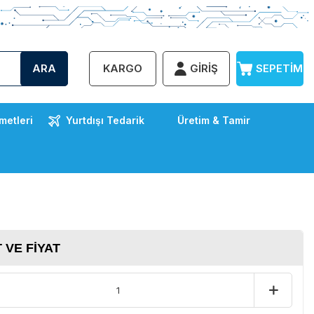
ARA
KARGO
GIRIŞ
SEPETIM
metleri
Yurtdışı Tedarik
Üretim & Tamir
 VE FIYAT