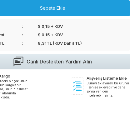
Sepete Ekle
$ 0,15 + KDV
yat
$ 0,15 + KDV
 TL
8,31
TL (KDV Dahil TL)
Canlı Destekten Yardım Alın
 Kargo
Alışveriş Listeme Ekle
zdeki bir çok ürün
Burayı tıklayarak bu ürünü
ün kargolanır.
lisenize ekleyebir ve daha
ar, ürün "Teslimat
sonra yeniden
i" alanında
inceleyebilirsiniz.
ktadır.