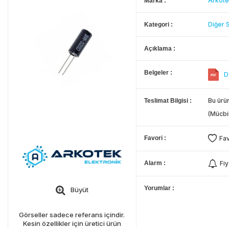
Arkote
Marka
Diğer 
Kategori
Açıklama
Belgeler
D
Bu ürün
Teslimat Bilgisi
(Mücbi
Favori
Fav
Alarm
Fiy
Yorumlar
Büyüt
Görseller sadece referans içindir.
Kesin özellikler için üretici ürün