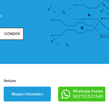
n!
GÖNDER
İletişim
Whatsapp Destek
Müşteri Hizmetleri
902122521340