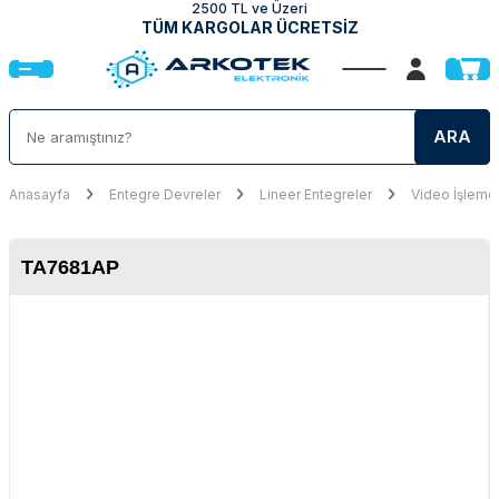
2500 TL ve Üzeri
TÜM KARGOLAR ÜCRETSİZ
ARA
Anasayfa
Entegre Devreler
Lineer Entegreler
Video İşleme 
TA7681AP