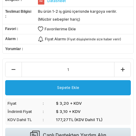
Datasheet
Bu ürün 1-2 iş günü içerisnde kargoya verilir.
Teslimat Bilgisi
(Mücbir sebepler hariç)
Favori
Favorilerime Ekle
Alarm
Fiyat Alarmı
(Fiyat düşüşlerinde size haber verir)
Yorumlar
Sepete Ekle
Fiyat
$ 3,20 + KDV
İndirimli Fiyat
$ 3,10 + KDV
KDV Dahil TL
177,27
TL (KDV Dahil TL)
Canlı Destekten Yardım Alın