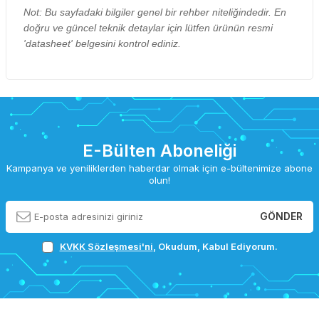
Not: Bu sayfadaki bilgiler genel bir rehber niteliğindedir. En
doğru ve güncel teknik detaylar için lütfen ürünün resmi
'datasheet' belgesini kontrol ediniz.
E-Bülten Aboneliği
Kampanya ve yeniliklerden haberdar olmak için e-bültenimize abone
olun!
GÖNDER
KVKK Sözleşmesi'ni
, Okudum, Kabul Ediyorum.