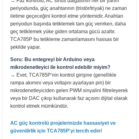
→ Faz kontrolü, AC sinüs dalgasının her bir yarım
periyodunda, güç anahtarının (tristör/triyak) ne zaman
iletime geçeceğini kontrol etme yöntemidir. Anahtarı
periyodun başında tetiklemek tam güç verirken, daha
geç tetiklemek yüke giden ortalama gücü azaltır.
TCA785P bu tetikleme zamanlamasını hassas bir
şekilde yapar.
Soru: Bu entegreyi bir Arduino veya
mikrodenetleyici ile kontrol edebilir miyim?
→ Evet, TCA785P'nin kontrol girişine (genellikle
rampa akımını veya voltajını ayarlayan pin) bir
mikrodenetleyiciden gelen PWM sinyalini filtreleyerek
veya bir DAC çıkışı kullanarak faz açısını dijital olarak
kontrol etmek mümkündür.
AC güç kontrolü projelerinizde hassasiyet ve
güvenilirlik için TCA785P'yi tercih edin!