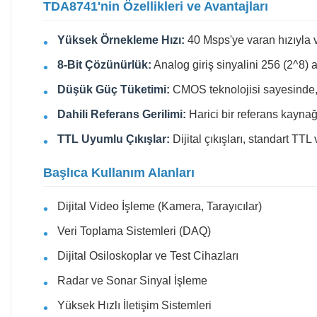
TDA8741'nin Özellikleri ve Avantajları
Yüksek Örnekleme Hızı:
40 Msps'ye varan hızıyla vi
8-Bit Çözünürlük:
Analog giriş sinyalini 256 (2^8) ay
Düşük Güç Tüketimi:
CMOS teknolojisi sayesinde, y
Dahili Referans Gerilimi:
Harici bir referans kaynağı
TTL Uyumlu Çıkışlar:
Dijital çıkışları, standart TT
Başlıca Kullanım Alanları
Dijital Video İşleme (Kamera, Tarayıcılar)
Veri Toplama Sistemleri (DAQ)
Dijital Osiloskoplar ve Test Cihazları
Radar ve Sonar Sinyal İşleme
Yüksek Hızlı İletişim Sistemleri