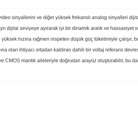
deo sinyallerini ve diğer yüksek frekanslı analog sinyalleri dijit
rı dijital seviyeye ayırarak iyi bir dinamik aralık ve hassasiyet s
üksek hızına rağmen nispeten düşük güç tüketimiyle çalışır, bu 
na olan ihtiyacı ortadan kaldıran dahili bir voltaj referans devres
L ve CMOS mantık aileleriyle doğrudan arayüz oluşturabilir, bu d