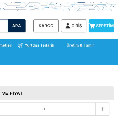
ARA
KARGO
GIRIŞ
SEPETIM
metleri
Yurtdışı Tedarik
Üretim & Tamir
 VE FIYAT