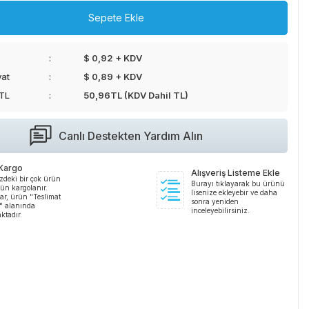
Sepete Ekle
$ 0,92 + KDV
yat
$ 0,89 + KDV
 TL
50,96
TL (KDV Dahil TL)
Canlı Destekten Yardım Alın
 Kargo
Alışveriş Listeme Ekle
zdeki bir çok ürün
Burayı tıklayarak bu ürünü
ün kargolanır.
lisenize ekleyebir ve daha
ar, ürün "Teslimat
sonra yeniden
i" alanında
inceleyebilirsiniz.
ktadır.