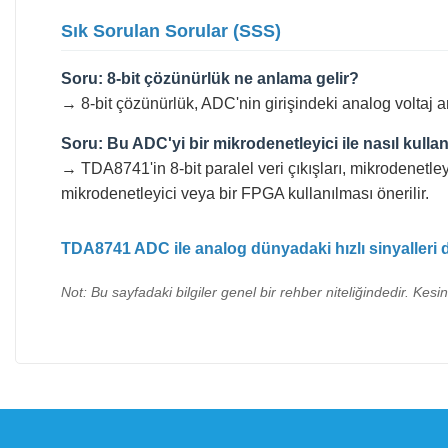
Sık Sorulan Sorular (SSS)
Soru: 8-bit çözünürlük ne anlama gelir?
→ 8-bit çözünürlük, ADC'nin girişindeki analog voltaj ara
Soru: Bu ADC'yi bir mikrodenetleyici ile nasıl kulla
→ TDA8741'in 8-bit paralel veri çıkışları, mikrodenetleyi
mikrodenetleyici veya bir FPGA kullanılması önerilir.
TDA8741 ADC ile analog dünyadaki hızlı sinyalleri dij
Not: Bu sayfadaki bilgiler genel bir rehber niteliğindedir. Kesi