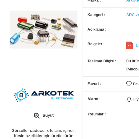
Arkote
Marka
ADC ve
Kategori
Açıklama
Belgeler
D
Bu ürün
Teslimat Bilgisi
(Mücbi
Favori
Fav
Alarm
Fiy
Yorumlar
Büyüt
Görseller sadece referans içindir.
Kesin özellikler için üretici ürün