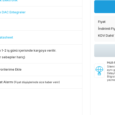
k Elektronik
 DAC Entegreler
Fiyat
İndirimli Fi
KDV Dahil
atasheet
 1-2 iş günü içerisnde kargoya verilir.
r sebepler hariç)
Hızlı
Sitemi
orilerime Ekle
aynı g
Detayl
Bilgis
yazma
at Alarmı
(Fiyat düşüşlerinde size haber verir)