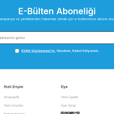
E-Bülten Aboneliği
ampanya ve yeniliklerden haberdar olmak için e-bültenimize abone olu
KVKK Sözleşmesi'ni
, Okudum, Kabul Ediyorum.
Hızlı Erişim
Üye
Anasayfa
Yeni Üyelik
Yeni Ürünler
Üye Girişi
İndirimdekiler