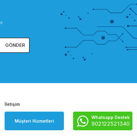
n!
GÖNDER
İletişim
Whatsapp Destek
Müşteri Hizmetleri
902122521340