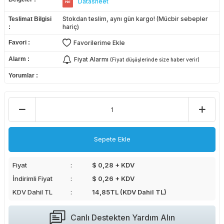
Datasheet
Stokdan teslim, aynı gün kargo! (Mücbir sebepler
Teslimat Bilgisi
hariç)
Favori
Favorilerime Ekle
Alarm
Fiyat Alarmı
(Fiyat düşüşlerinde size haber verir)
Yorumlar
Sepete Ekle
Fiyat
$ 0,28 + KDV
İndirimli Fiyat
$ 0,26 + KDV
KDV Dahil TL
14,85
TL (KDV Dahil TL)
Canlı Destekten Yardım Alın