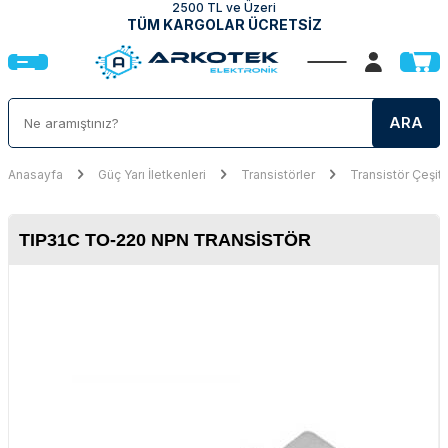
2500 TL ve Üzeri
TÜM KARGOLAR ÜCRETSİZ
ARA
Anasayfa
Güç Yarı İletkenleri
Transistörler
Transistör Çeşitl
TIP31C TO-220 NPN TRANSISTÖR