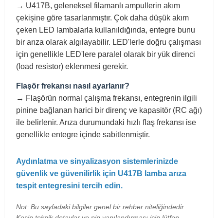
→ U417B, geleneksel filamanlı ampullerin akım
çekişine göre tasarlanmıştır. Çok daha düşük akım
çeken LED lambalarla kullanıldığında, entegre bunu
bir arıza olarak algılayabilir. LED'lerle doğru çalışması
için genellikle LED'lere paralel olarak bir yük direnci
(load resistor) eklenmesi gerekir.
Flaşör frekansı nasıl ayarlanır?
→ Flaşörün normal çalışma frekansı, entegrenin ilgili
pinine bağlanan harici bir direnç ve kapasitör (RC ağı)
ile belirlenir. Arıza durumundaki hızlı flaş frekansı ise
genellikle entegre içinde sabitlenmiştir.
Aydınlatma ve sinyalizasyon sistemlerinizde
güvenlik ve güvenilirlik için U417B lamba arıza
tespit entegresini tercih edin.
Not: Bu sayfadaki bilgiler genel bir rehber niteliğindedir.
Kesin teknik detaylar ve pin yapılandırması için lütfen