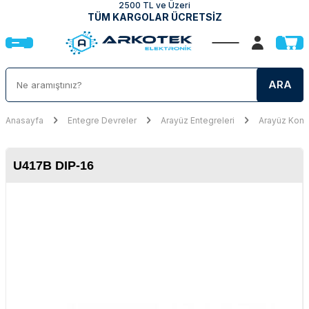
2500 TL ve Üzeri
TÜM KARGOLAR ÜCRETSİZ
ARA
Anasayfa
Entegre Devreler
Arayüz Entegreleri
Arayüz Kontr
U417B DIP-16