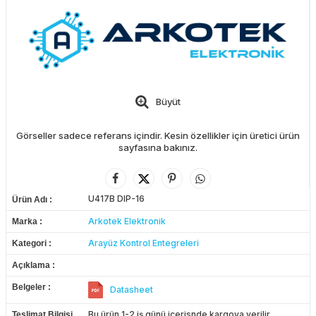
Büyüt
Görseller sadece referans içindir. Kesin özellikler için üretici ürün
sayfasına bakınız.
U417B DIP-16
Ürün Adı
Arkotek Elektronik
Marka
Arayüz Kontrol Entegreleri
Kategori
Açıklama
Belgeler
Datasheet
Bu ürün 1-2 iş günü içerisnde kargoya verilir.
Teslimat Bilgisi