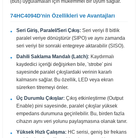
(bus) uygulamaları için mükemmel bir uyum sağlar.
74HC4094D'nin Özellikleri ve Avantajları
Seri Giriş, Paralel/Seri Çıkış:
Seri veriyi 8 bitlik
paralel veriye dönüştürür (SIPO) ve aynı zamanda
seri veriyi bir sonraki entegreye aktarabilir (SISO).
Dahili Saklama Mandalı (Latch):
Kaydırmalı
kaydedici içeriği değişirken bile, 'strobe' pini
sayesinde paralel çıkışlardaki verinin kararlı
kalmasını sağlar. Bu özellik, LED veya ekran
sürerken titremeyi önler.
Üç Durumlu Çıkışlar:
Çıkış etkinleştirme (Output
Enable) pini sayesinde, paralel çıkışlar yüksek
empedans durumuna geçirilebilir. Bu, birden fazla
cihazın aynı veri yolunu paylaşmasına olanak tanır.
Yüksek Hızlı Çalışma:
HC serisi, geniş bir frekans