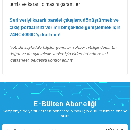
temiz ve kararlı olmasını garantiler.
Seri veriyi kararlı paralel çıkışlara dönüştürmek ve
çıkış portlarınızı verimli bir şekilde genişletmek için
74HC4094D'yi kullanın!
Not: Bu sayfadaki bilgiler genel bir rehber niteliğindedir. En
doğru ve detaylı teknik veriler için lütfen ürünün resmi
'datasheet' belgesini kontrol ediniz.
E-Bülten Aboneliği
Kampanya ve yeniliklerden haberdar olmak için e-bültenimize abone
olun!