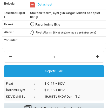
Belgeler
Datasheet
Stokdan teslim, aynı gün kargo! (Mücbir sebepler
Teslimat Bilgisi
hariç)
Favori
Favorilerime Ekle
Alarm
Fiyat Alarmı
(Fiyat düşüşlerinde size haber verir)
Yorumlar
Sepete Ekle
Fiyat
$ 0,47 + KDV
İndirimli Fiyat
$ 0,35 + KDV
KDV Dahil TL
19,98
TL (KDV Dahil TL)