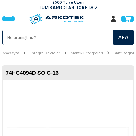
2500 TL ve Üzeri
TÜM KARGOLAR ÜCRETSİZ
ARA
Anasayfa
Entegre Devreler
Mantık Entegreleri
Shift Registe
74HC4094D SOIC-16