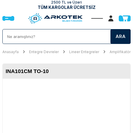
2500 TL ve Üzeri
TÜM KARGOLAR ÜCRETSİZ
ARA
Anasayfa
Entegre Devreler
Lineer Entegreler
Amplifikatör 
INA101CM TO-10