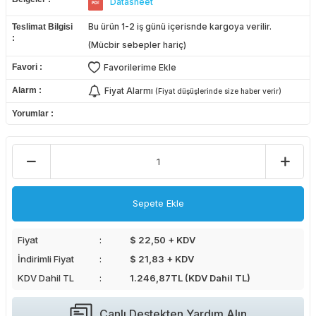
Datasheet
Bu ürün 1-2 iş günü içerisnde kargoya verilir.
Teslimat Bilgisi
(Mücbir sebepler hariç)
Favori
Favorilerime Ekle
Alarm
Fiyat Alarmı
(Fiyat düşüşlerinde size haber verir)
Yorumlar
Sepete Ekle
Fiyat
$ 22,50 + KDV
İndirimli Fiyat
$ 21,83 + KDV
KDV Dahil TL
1.246,87
TL (KDV Dahil TL)
Canlı Destekten Yardım Alın