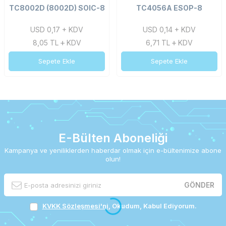
TC8002D (8002D) SOIC-8
TC4056A ESOP-8
USD 0,17 + KDV
USD 0,14 + KDV
8,05
TL
KDV
6,71
TL
KDV
Sepete Ekle
Sepete Ekle
E-Bülten Aboneliği
Kampanya ve yeniliklerden haberdar olmak için e-bültenimize abone
olun!
GÖNDER
KVKK Sözleşmesi'ni
, Okudum, Kabul Ediyorum.