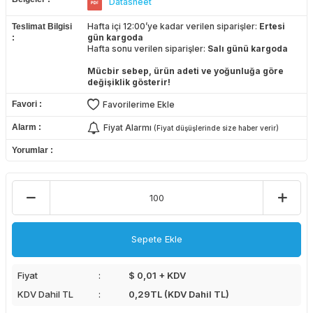
Datasheet
Hafta içi 12:00’ye kadar verilen siparişler:
Ertesi
Teslimat Bilgisi
gün kargoda
Hafta sonu verilen siparişler:
Salı günü kargoda
Mücbir sebep, ürün adeti ve yoğunluğa göre
değişiklik gösterir!
Favori
Favorilerime Ekle
Alarm
Fiyat Alarmı
(Fiyat düşüşlerinde size haber verir)
Yorumlar
Sepete Ekle
Fiyat
$ 0,01 + KDV
KDV Dahil TL
0,29
TL (KDV Dahil TL)