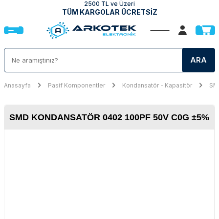
2500 TL ve Üzeri
TÜM KARGOLAR ÜCRETSİZ
ARA
Anasayfa
Pasif Komponentler
Kondansatör - Kapasitör
SMD
SMD KONDANSATÖR 0402 100PF 50V C0G ±5%